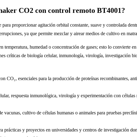
-Shaker CO2 con control remoto BT4001?
para proporcionar agitación orbital constante, suave y controlada den
nterrupciones, ya que permite mezclar y airear medios de cultivo en matra
en temperatura, humedad o concentración de gases; esto lo convierte en 
ones críticas de biología celular, inmunología, virología, investigación
s con CO₂, esenciales para la producción de proteínas recombinantes, an
elular, respuesta inmunológica, virología y experimentación con células
 vacunas, cultivo de células humanas o animales para pruebas preclíni
ra prácticas y proyectos en universidades y centros de investigación do