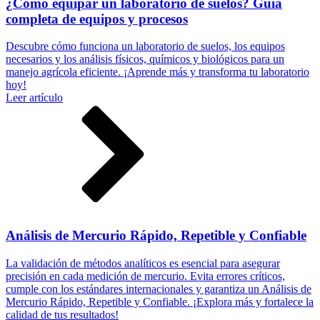
¿Cómo equipar un laboratorio de suelos? Guía
completa de equipos y procesos
Descubre cómo funciona un laboratorio de suelos, los equipos
necesarios y los análisis físicos, químicos y biológicos para un
manejo agrícola eficiente. ¡Aprende más y transforma tu laboratorio
hoy!
Leer artículo
Análisis de Mercurio Rápido, Repetible y Confiable
La validación de métodos analíticos es esencial para asegurar
precisión en cada medición de mercurio. Evita errores críticos,
cumple con los estándares internacionales y garantiza un Análisis de
Mercurio Rápido, Repetible y Confiable. ¡Explora más y fortalece la
calidad de tus resultados!