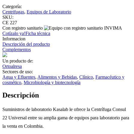
Categoría:
Centrifugas
,
Equipos de Laboratorio
SKU:
CE 227
Con registro sanitario
Cotízalo ya!
Ficha técnica
Informacion
Descripción del producto
Complementos
Un producto de:
Ortoalresa
Sectores de uso:
Agua y Efluentes
,
Alimentos y Bebidas
,
Clínico
,
Farmacéutico y
cosmético
,
Microbiología y biotecnología
Descripción
Suministros de laboratorio Kasalab le ofrece la Centrífuga Consul
22 Universal entre su amplia gama de equipos para laboratorio para
la venta en Colombia.