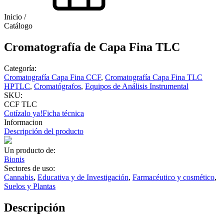
Inicio /
Catálogo
Cromatografía de Capa Fina TLC
Categoría:
Cromatografía Capa Fina CCF
,
Cromatografía Capa Fina TLC
HPTLC
,
Cromatógrafos
,
Equipos de Análisis Instrumental
SKU:
CCF TLC
Cotízalo ya!
Ficha técnica
Informacion
Descripción del producto
Un producto de:
Bionis
Sectores de uso:
Cannabis
,
Educativa y de Investigación
,
Farmacéutico y cosmético
,
Suelos y Plantas
Descripción