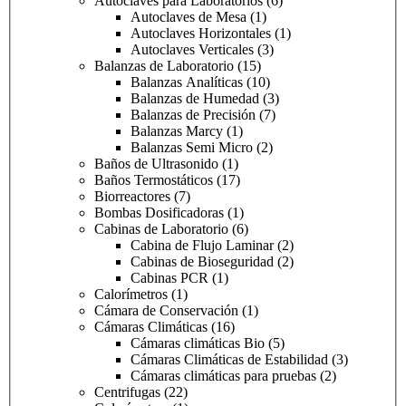
Autoclaves para Laboratorios
(6)
Autoclaves de Mesa
(1)
Autoclaves Horizontales
(1)
Autoclaves Verticales
(3)
Balanzas de Laboratorio
(15)
Balanzas Analíticas
(10)
Balanzas de Humedad
(3)
Balanzas de Precisión
(7)
Balanzas Marcy
(1)
Balanzas Semi Micro
(2)
Baños de Ultrasonido
(1)
Baños Termostáticos
(17)
Biorreactores
(7)
Bombas Dosificadoras
(1)
Cabinas de Laboratorio
(6)
Cabina de Flujo Laminar
(2)
Cabinas de Bioseguridad
(2)
Cabinas PCR
(1)
Calorímetros
(1)
Cámara de Conservación
(1)
Cámaras Climáticas
(16)
Cámaras climáticas Bio
(5)
Cámaras Climáticas de Estabilidad
(3)
Cámaras climáticas para pruebas
(2)
Centrifugas
(22)