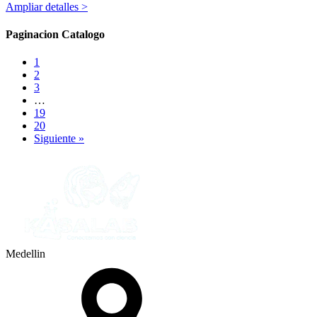
Ampliar detalles >
Paginacion Catalogo
1
2
3
…
19
20
Siguiente »
Medellin