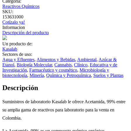
Categoría:
Reactivos Químicos
SKU:
153631000
Cotízalo ya!
Informacion
Descripción del producto
Un producto de:
Kasalab
Sectores de uso:
Agua y Efluentes
,
Alimentos y Bebidas
,
Ambiental
,
Azúcar &
Etanol
,
Biología Molecular
,
Cannabis
,
Clínico
,
Educativa y de
Investigación
,
Farmacéutico y cosmético
,
Microbiología y
biotecnología
,
Minería
,
Química y Petroquímica
,
Suelos y Plantas
Descripción
Suministros de laboratorio Kasalab le ofrece Acetamida, 99% entre
su amplia gama de reactivos para laboratorio para la venta en
Colombia.
La Acetamida, 99% es un compuesto químico orgánico