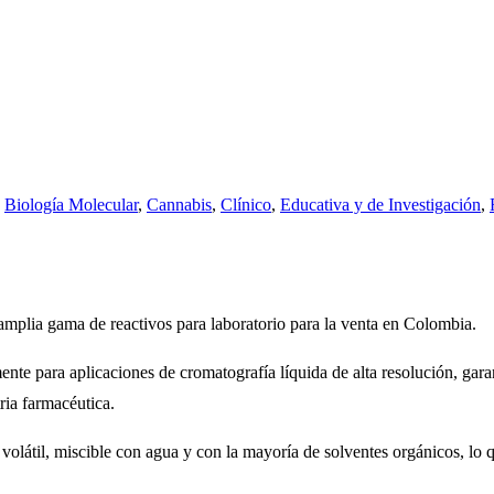
,
Biología Molecular
,
Cannabis
,
Clínico
,
Educativa y de Investigación
,
mplia gama de reactivos para laboratorio para la venta en Colombia.
e para aplicaciones de cromatografía líquida de alta resolución, garan
tria farmacéutica.
volátil, miscible con agua y con la mayoría de solventes orgánicos, lo 