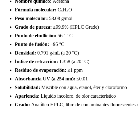
Nombre químico:
Acetona
Fórmula molecular:
C₃H₆O
Peso molecular:
58.08 g/mol
Grado de pureza:
≥99.9% (HPLC Grade)
Punto de ebullición:
56.1 °C
Punto de fusión:
−95 °C
Densidad:
0.791 g/mL (a 20 °C)
Índice de refracción:
1.358 (a 20 °C)
Residuo de evaporación:
≤1 ppm
Absorbancia UV (a 254 nm):
≤0.01
Solubilidad:
Miscible con agua, etanol, éter y cloroformo
Apariencia:
Líquido incoloro, de olor característico
Grado:
Analítico HPLC, libre de contaminantes fluorescentes