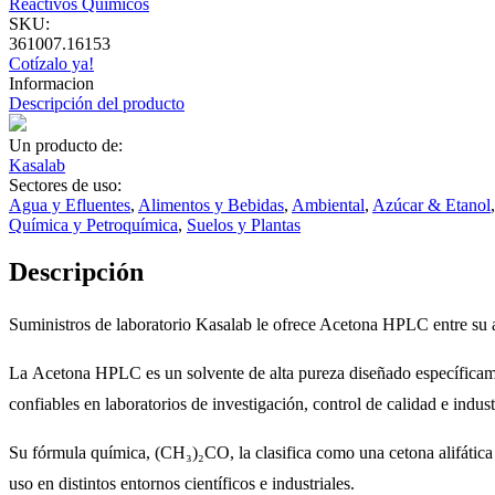
Reactivos Químicos
SKU:
361007.16153
Cotízalo ya!
Informacion
Descripción del producto
Un producto de:
Kasalab
Sectores de uso:
Agua y Efluentes
,
Alimentos y Bebidas
,
Ambiental
,
Azúcar & Etanol
Química y Petroquímica
,
Suelos y Plantas
Descripción
Suministros de laboratorio Kasalab le ofrece Acetona HPLC entre su a
La Acetona HPLC es un solvente de alta pureza diseñado específicament
confiables en laboratorios de investigación, control de calidad e indus
Su fórmula química, (CH₃)₂CO, la clasifica como una cetona alifática 
uso en distintos entornos científicos e industriales.