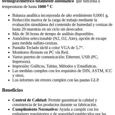
termogravimétrico totalmente automático
que funciona a
o
temperaturas de hasta
1000
C
Balanza analítica incorporada de alto rendimiento 0,0001 g.
Reducción masiva de la carga de trabajo mediante la
evaluación simultánea del contenido de humedad y cenizas de
hasta 29 muestras en un ciclo sin desecador.
Más de 36 horas de tiempo de análisis disponibles.
Atmósfera seleccionable (N2, O2, Aire), opción de escape
para medida sulfato-cenizas.
Pantalla Teclado táctil a color VGA de 5,7“.
Monitoreo Remoto en PC vía Red.
Varios puertos de comunicación: Ethernet, USB (PC,
Impresora).
Impresión: Gráficos, Tablas, Métodos y Estadísticas.
Las medidas cumplen con los requisitos de DIN, ASTM, ICC
y otros.
Los informes sin errores cumplen con las pautas GLP.
Beneficios
Control de Calidad:
Permite garantizar la calidad y
consistencia de los productos durante su fabricación.
Cumplimiento Normativo:
Ayuda a cumplir con los
estándares regulatorios y de seguridad establecidos por las