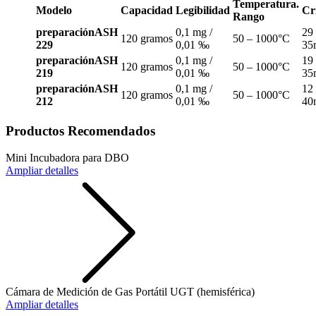
Temperatura.
Modelo
Capacidad
Legibilidad
Cr
Rango
preparaciónASH
0,1 mg /
29 
120 gramos
50 – 1000°C
229
0,01 ‰
35
preparaciónASH
0,1 mg /
19 
120 gramos
50 – 1000°C
219
0,01 ‰
35
preparaciónASH
0,1 mg /
12 
120 gramos
50 – 1000°C
212
0,01 ‰
40
Productos Recomendados
Mini Incubadora para DBO
Ampliar detalles
Cámara de Medición de Gas Portátil UGT (hemisférica)
Ampliar detalles