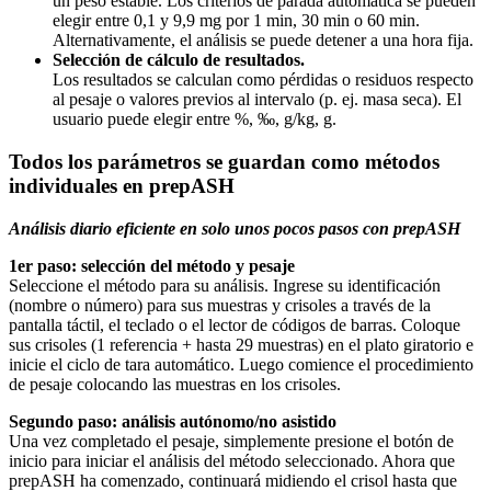
un peso estable. Los criterios de parada automática se pueden
elegir entre 0,1 y 9,9 mg por 1 min, 30 min o 60 min.
Alternativamente, el análisis se puede detener a una hora fija.
Selección de cálculo de resultados.
Los resultados se calculan como pérdidas o residuos respecto
al pesaje o valores previos al intervalo (p. ej. masa seca). El
usuario puede elegir entre %, ‰, g/kg, g.
Todos los parámetros se guardan como métodos
individuales en prepASH
Análisis diario eficiente en solo unos pocos pasos con prepASH
1er paso: selección del método y pesaje
Seleccione el método para su análisis. Ingrese su identificación
(nombre o número) para sus muestras y crisoles a través de la
pantalla táctil, el teclado o el lector de códigos de barras. Coloque
sus crisoles (1 referencia + hasta 29 muestras) en el plato giratorio e
inicie el ciclo de tara automático. Luego comience el procedimiento
de pesaje colocando las muestras en los crisoles.
Segundo paso: análisis autónomo/no asistido
Una vez completado el pesaje, simplemente presione el botón de
inicio para iniciar el análisis del método seleccionado. Ahora que
prepASH ha comenzado, continuará midiendo el crisol hasta que