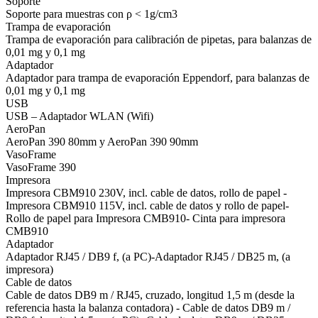
Soporte
Soporte para muestras con ρ < 1g/cm3
Trampa de evaporación
Trampa de evaporación para calibración de pipetas, para balanzas de
0,01 mg y 0,1 mg
Adaptador
Adaptador para trampa de evaporación Eppendorf, para balanzas de
0,01 mg y 0,1 mg
USB
USB – Adaptador WLAN (Wifi)
AeroPan
AeroPan 390 80mm y AeroPan 390 90mm
VasoFrame
VasoFrame 390
Impresora
Impresora CBM910 230V, incl. cable de datos, rollo de papel -
Impresora CBM910 115V, incl. cable de datos y rollo de papel-
Rollo de papel para Impresora CMB910- Cinta para impresora
CMB910
Adaptador
Adaptador RJ45 / DB9 f, (a PC)-Adaptador RJ45 / DB25 m, (a
impresora)
Cable de datos
Cable de datos DB9 m / RJ45, cruzado, longitud 1,5 m (desde la
referencia hasta la balanza contadora) - Cable de datos DB9 m /