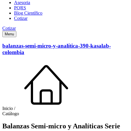
Asesoria
PQRS
Blog Científico
Cotizar
Cotizar
Menu
balanzas-semi-micro-y-analítica-390-kasalab-
colombia
Inicio /
Catálogo
Balanzas Semi-micro y Analíticas Serie