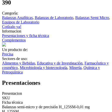
390
Categoría:
Balanzas Analíticas
,
Balanzas de Laboratorio
,
Balanzas Semi Micro
,
Equipos de Laboratorio
Cotízalo ya!
Informacion
Presentaciones y ficha técnica
Complementos
Un producto de:
Precisa
Sectores de uso:
Alimentos y Bebidas
,
Educativa y de Investigación
,
Farmacéutico y
cosmético
,
Microbiología y biotecnología
,
Minería
,
Química y
Petroquímica
Presentaciones
Presentacion
SKU
Ficha técnica
Balanzas semi-micro y de precisión H_125SM-0,01 mg
H_125SM