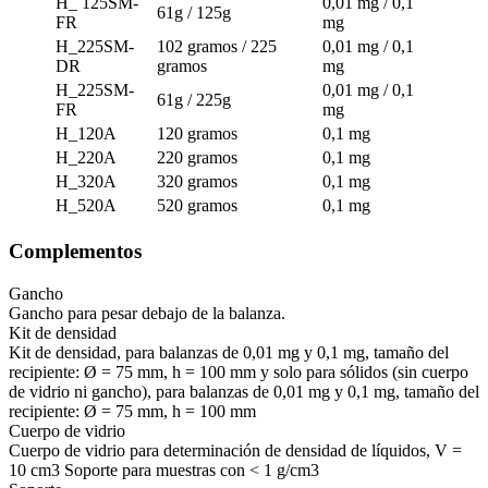
H_ 125SM-
0,01 mg / 0,1
61g / 125g
FR
mg
H_225SM-
102 gramos / 225
0,01 mg / 0,1
DR
gramos
mg
H_225SM-
0,01 mg / 0,1
61g / 225g
FR
mg
H_120A
120 gramos
0,1 mg
H_220A
220 gramos
0,1 mg
H_320A
320 gramos
0,1 mg
H_520A
520 gramos
0,1 mg
Complementos
Gancho
Gancho para pesar debajo de la balanza.
Kit de densidad
Kit de densidad, para balanzas de 0,01 mg y 0,1 mg, tamaño del
recipiente: Ø = 75 mm, h = 100 mm y solo para sólidos (sin cuerpo
de vidrio ni gancho), para balanzas de 0,01 mg y 0,1 mg, tamaño del
recipiente: Ø = 75 mm, h = 100 mm
Cuerpo de vidrio
Cuerpo de vidrio para determinación de densidad de líquidos, V =
10 cm3 Soporte para muestras con < 1 g/cm3