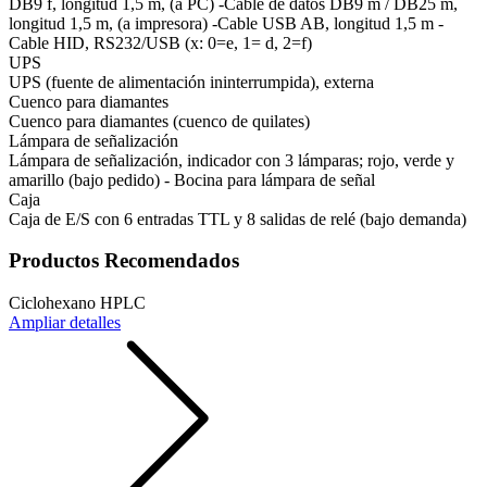
DB9 f, longitud 1,5 m, (a PC) -Cable de datos DB9 m / DB25 m,
longitud 1,5 m, (a impresora) -Cable USB AB, longitud 1,5 m -
Cable HID, RS232/USB (x: 0=e, 1= d, 2=f)
UPS
UPS (fuente de alimentación ininterrumpida), externa
Cuenco para diamantes
Cuenco para diamantes (cuenco de quilates)
Lámpara de señalización
Lámpara de señalización, indicador con 3 lámparas; rojo, verde y
amarillo (bajo pedido) - Bocina para lámpara de señal
Caja
Caja de E/S con 6 entradas TTL y 8 salidas de relé (bajo demanda)
Productos Recomendados
Ciclohexano HPLC
Ampliar detalles