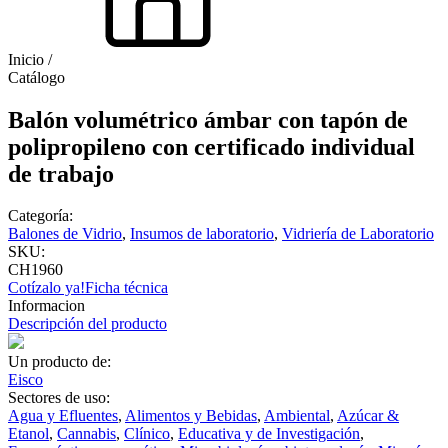
Inicio /
Catálogo
Balón volumétrico ámbar con tapón de
polipropileno con certificado individual
de trabajo
Categoría:
Balones de Vidrio
,
Insumos de laboratorio
,
Vidriería de Laboratorio
SKU:
CH1960
Cotízalo ya!
Ficha técnica
Informacion
Descripción del producto
Un producto de:
Eisco
Sectores de uso:
Agua y Efluentes
,
Alimentos y Bebidas
,
Ambiental
,
Azúcar &
Etanol
,
Cannabis
,
Clínico
,
Educativa y de Investigación
,