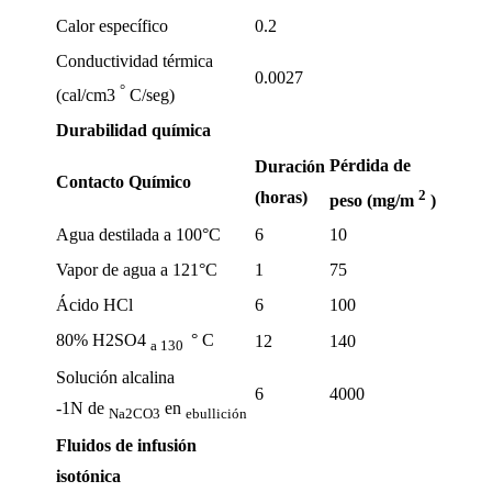
Calor específico
0.2
Conductividad térmica
0.0027
°
(cal/cm3
C/seg)
Durabilidad química
Pérdida de
Duración
Contacto Químico
2
(horas)
peso (mg/m
)
Agua destilada a 100°C
6
10
Vapor de agua a 121°C
1
75
Ácido HCl
6
100
80% H2SO4
° C
12
140
a
130
Solución alcalina
6
4000
-1N de
en
Na2CO3
ebullición
Fluidos de infusión
isotónica