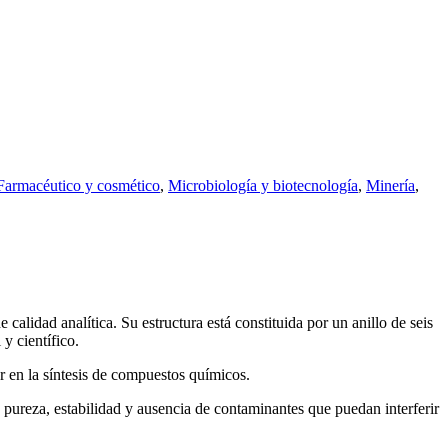
Farmacéutico y cosmético
,
Microbiología y biotecnología
,
Minería
,
lidad analítica. Su estructura está constituida por un anillo de seis
y científico.
r en la síntesis de compuestos químicos.
 pureza, estabilidad y ausencia de contaminantes que puedan interferir