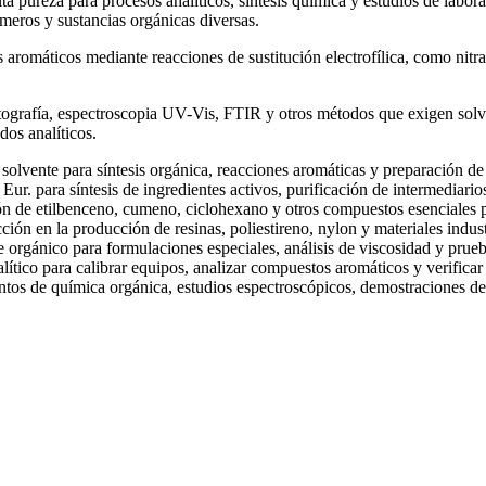
 pureza para procesos analíticos, síntesis química y estudios de labora
ímeros y sustancias orgánicas diversas.
aromáticos mediante reacciones de sustitución electrofílica, como nitr
matografía, espectroscopia UV-Vis, FTIR y otros métodos que exigen solv
dos analíticos.
solvente para síntesis orgánica, reacciones aromáticas y preparación de
r. para síntesis de ingredientes activos, purificación de intermediario
 de etilbenceno, cumeno, ciclohexano y otros compuestos esenciales para
ón en la producción de resinas, poliestireno, nylon y materiales indust
orgánico para formulaciones especiales, análisis de viscosidad y prueb
tico para calibrar equipos, analizar compuestos aromáticos y verificar
tos de química orgánica, estudios espectroscópicos, demostraciones de 