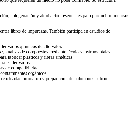
torio que requieren un medio no polar confiable. Su estructura
ación, halogenación y alquilación, esenciales para producir numerosos
entes libres de impurezas. También participa en estudios de
 derivados químicos de alto valor.
s y análisis de compuestos mediante técnicas instrumentales.
 fabricar plásticos y fibras sintéticas.
riales derivados.
as de compatibilidad.
 contaminantes orgánicos.
reactividad aromática y preparación de soluciones patrón.