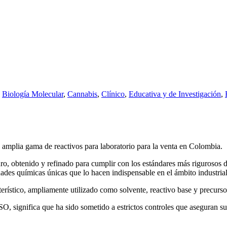
,
Biología Molecular
,
Cannabis
,
Clínico
,
Educativa y de Investigación
,
 amplia gama de reactivos para laboratorio para la venta en Colombia.
obtenido y refinado para cumplir con los estándares más rigurosos de ca
des químicas únicas que lo hacen indispensable en el ámbito industrial 
terístico, ampliamente utilizado como solvente, reactivo base y precurso
, significa que ha sido sometido a estrictos controles que aseguran su