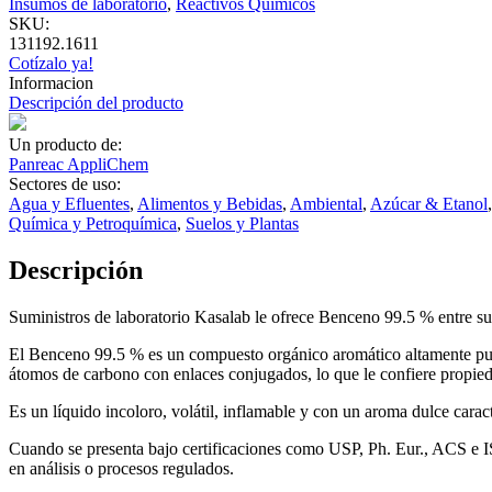
Insumos de laboratorio
,
Reactivos Químicos
SKU:
131192.1611
Cotízalo ya!
Informacion
Descripción del producto
Un producto de:
Panreac AppliChem
Sectores de uso:
Agua y Efluentes
,
Alimentos y Bebidas
,
Ambiental
,
Azúcar & Etanol
Química y Petroquímica
,
Suelos y Plantas
Descripción
Suministros de laboratorio Kasalab le ofrece Benceno 99.5 % entre su
El Benceno 99.5 % es un compuesto orgánico aromático altamente puro, 
átomos de carbono con enlaces conjugados, lo que le confiere propieda
Es un líquido incoloro, volátil, inflamable y con un aroma dulce carac
Cuando se presenta bajo certificaciones como USP, Ph. Eur., ACS e ISO
en análisis o procesos regulados.