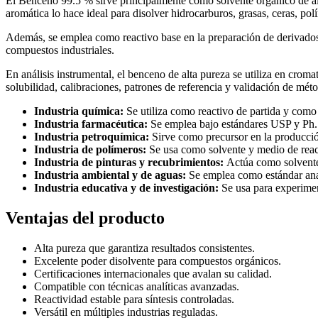
El Benceno 99.5 % sirve principalmente como solvente orgánico de alta
aromática lo hace ideal para disolver hidrocarburos, grasas, ceras, pol
Además, se emplea como reactivo base en la preparación de derivados 
compuestos industriales.
En análisis instrumental, el benceno de alta pureza se utiliza en cro
solubilidad, calibraciones, patrones de referencia y validación de méto
Industria química:
Se utiliza como reactivo de partida y como 
Industria farmacéutica:
Se emplea bajo estándares USP y Ph. Eu
Industria petroquímica:
Sirve como precursor en la producción
Industria de polímeros:
Se usa como solvente y medio de reacci
Industria de pinturas y recubrimientos:
Actúa como solvente 
Industria ambiental y de aguas:
Se emplea como estándar analí
Industria educativa y de investigación:
Se usa para experimen
Ventajas del producto
Alta pureza que garantiza resultados consistentes.
Excelente poder disolvente para compuestos orgánicos.
Certificaciones internacionales que avalan su calidad.
Compatible con técnicas analíticas avanzadas.
Reactividad estable para síntesis controladas.
Versátil en múltiples industrias reguladas.