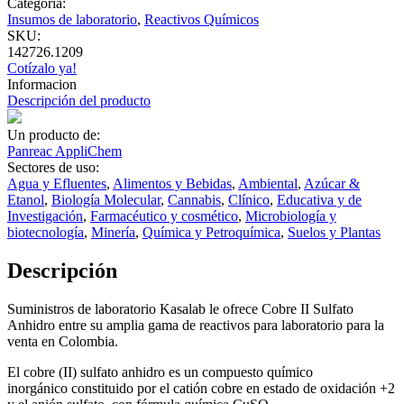
Categoría:
Insumos de laboratorio
,
Reactivos Químicos
SKU:
142726.1209
Cotízalo ya!
Informacion
Descripción del producto
Un producto de:
Panreac AppliChem
Sectores de uso:
Agua y Efluentes
,
Alimentos y Bebidas
,
Ambiental
,
Azúcar &
Etanol
,
Biología Molecular
,
Cannabis
,
Clínico
,
Educativa y de
Investigación
,
Farmacéutico y cosmético
,
Microbiología y
biotecnología
,
Minería
,
Química y Petroquímica
,
Suelos y Plantas
Descripción
Suministros de laboratorio Kasalab le ofrece Cobre II Sulfato
Anhidro entre su amplia gama de reactivos para laboratorio para la
venta en Colombia.
El cobre (II) sulfato anhidro es un compuesto químico
inorgánico constituido por el catión cobre en estado de oxidación +2