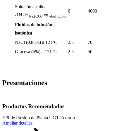
Solución alcalina
6
4000
-1N de
en
Na2CO3
ebullición
Fluidos de infusión
isotónica
NaCl (0,85%) a 121°C
2.5
70
Glucosa (5%) a 121°C
2.5
50
Presentaciones
Productos Recomendados
EPI de Presión de Planta UGT Ecotron
Ampliar detalles