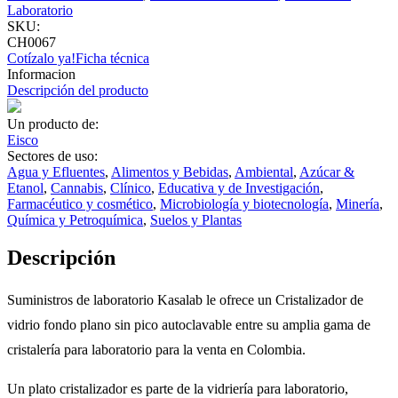
Laboratorio
SKU:
CH0067
Cotízalo ya!
Ficha técnica
Informacion
Descripción del producto
Un producto de:
Eisco
Sectores de uso:
Agua y Efluentes
,
Alimentos y Bebidas
,
Ambiental
,
Azúcar &
Etanol
,
Cannabis
,
Clínico
,
Educativa y de Investigación
,
Farmacéutico y cosmético
,
Microbiología y biotecnología
,
Minería
,
Química y Petroquímica
,
Suelos y Plantas
Descripción
Suministros de laboratorio Kasalab le ofrece un Cristalizador de
vidrio fondo plano sin pico autoclavable entre su amplia gama de
cristalería para laboratorio para la venta en Colombia.
Un plato cristalizador es parte de la vidriería para laboratorio,