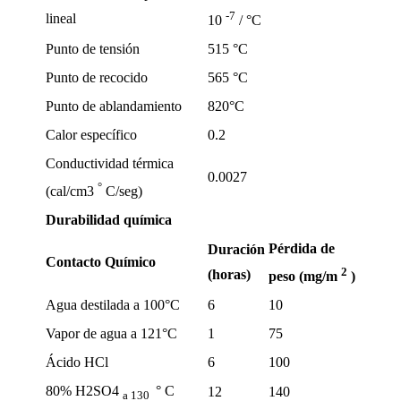
-7
lineal
10
/ °C
Punto de tensión
515 °C
Punto de recocido
565 °C
Punto de ablandamiento
820°C
Calor específico
0.2
Conductividad térmica
0.0027
°
(cal/cm3
C/seg)
Durabilidad química
Pérdida de
Duración
Contacto Químico
2
(horas)
peso (mg/m
)
Agua destilada a 100°C
6
10
Vapor de agua a 121°C
1
75
Ácido HCl
6
100
80% H2SO4
° C
12
140
a
130