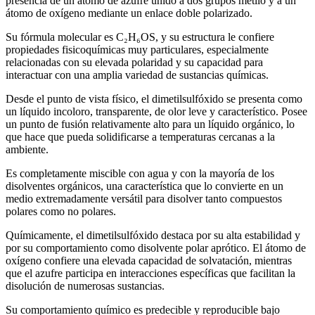
presencia de un átomo de azufre unido a dos grupos metilo y a un
átomo de oxígeno mediante un enlace doble polarizado.
Su fórmula molecular es C₂H₆OS, y su estructura le confiere
propiedades fisicoquímicas muy particulares, especialmente
relacionadas con su elevada polaridad y su capacidad para
interactuar con una amplia variedad de sustancias químicas.
Desde el punto de vista físico, el dimetilsulfóxido se presenta como
un líquido incoloro, transparente, de olor leve y característico. Posee
un punto de fusión relativamente alto para un líquido orgánico, lo
que hace que pueda solidificarse a temperaturas cercanas a la
ambiente.
Es completamente miscible con agua y con la mayoría de los
disolventes orgánicos, una característica que lo convierte en un
medio extremadamente versátil para disolver tanto compuestos
polares como no polares.
Químicamente, el dimetilsulfóxido destaca por su alta estabilidad y
por su comportamiento como disolvente polar aprótico. El átomo de
oxígeno confiere una elevada capacidad de solvatación, mientras
que el azufre participa en interacciones específicas que facilitan la
disolución de numerosas sustancias.
Su comportamiento químico es predecible y reproducible bajo