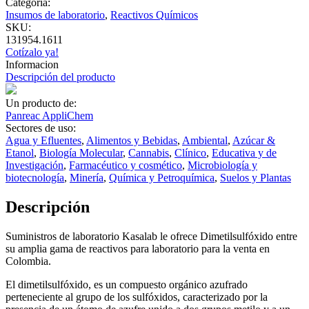
Categoría:
Insumos de laboratorio
,
Reactivos Químicos
SKU:
131954.1611
Cotízalo ya!
Informacion
Descripción del producto
Un producto de:
Panreac AppliChem
Sectores de uso:
Agua y Efluentes
,
Alimentos y Bebidas
,
Ambiental
,
Azúcar &
Etanol
,
Biología Molecular
,
Cannabis
,
Clínico
,
Educativa y de
Investigación
,
Farmacéutico y cosmético
,
Microbiología y
biotecnología
,
Minería
,
Química y Petroquímica
,
Suelos y Plantas
Descripción
Suministros de laboratorio Kasalab le ofrece Dimetilsulfóxido entre
su amplia gama de reactivos para laboratorio para la venta en
Colombia.
El dimetilsulfóxido, es un compuesto orgánico azufrado
perteneciente al grupo de los sulfóxidos, caracterizado por la