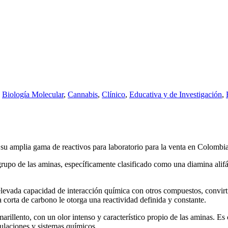
,
Biología Molecular
,
Cannabis
,
Clínico
,
Educativa y de Investigación
,
 su amplia gama de reactivos para laboratorio para la venta en Colombia
rupo de las aminas, específicamente clasificado como una diamina alifát
levada capacidad de interacción química con otros compuestos, convirt
 corta de carbono le otorga una reactividad definida y constante.
rillento, con un olor intenso y característico propio de las aminas. Es
mulaciones y sistemas químicos.