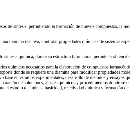
esos de síntesis, permitiendo la formación de nuevos compuestos, la mo
re una diamina reactiva, controlar propiedades químicas de sistemas esp
de síntesis química, donde su estructura bifuncional permite la obtenci
iarios químicos necesarios para la elaboración de compuestos farmacéut
soporte donde se requiere una diamina para modificar propiedades mole
vo base en estudios experimentales, desarrollo de métodos y ensayos qu
paración de soluciones, ajustes químicos y procedimientos donde se nec
ara el estudio de aminas, basicidad, reactividad química y formación de