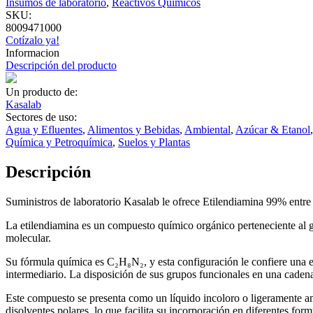
Insumos de laboratorio
,
Reactivos Químicos
SKU:
8009471000
Cotízalo ya!
Informacion
Descripción del producto
Un producto de:
Kasalab
Sectores de uso:
Agua y Efluentes
,
Alimentos y Bebidas
,
Ambiental
,
Azúcar & Etanol
Química y Petroquímica
,
Suelos y Plantas
Descripción
Suministros de laboratorio Kasalab le ofrece Etilendiamina 99% entre
La etilendiamina es un compuesto químico orgánico perteneciente al g
molecular.
Su fórmula química es C₂H₈N₂, y esta configuración le confiere una e
intermediario. La disposición de sus grupos funcionales en una cadena
Este compuesto se presenta como un líquido incoloro o ligeramente ama
disolventes polares, lo que facilita su incorporación en diferentes for