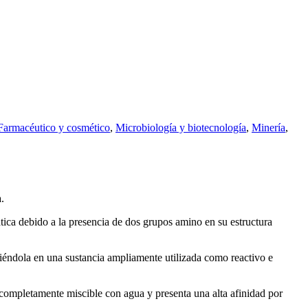
Farmacéutico y cosmético
,
Microbiología y biotecnología
,
Minería
,
.
ica debido a la presencia de dos grupos amino en su estructura
iéndola en una sustancia ampliamente utilizada como reactivo e
 completamente miscible con agua y presenta una alta afinidad por