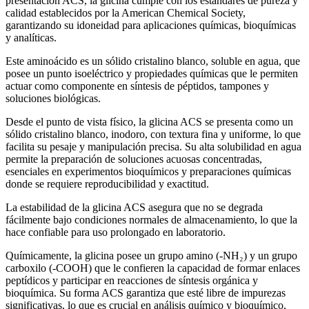
presentación ACS, la glicina cumple con los estándares de pureza y
calidad establecidos por la American Chemical Society,
garantizando su idoneidad para aplicaciones químicas, bioquímicas
y analíticas.
Este aminoácido es un sólido cristalino blanco, soluble en agua, que
posee un punto isoeléctrico y propiedades químicas que le permiten
actuar como componente en síntesis de péptidos, tampones y
soluciones biológicas.
Desde el punto de vista físico, la glicina ACS se presenta como un
sólido cristalino blanco, inodoro, con textura fina y uniforme, lo que
facilita su pesaje y manipulación precisa. Su alta solubilidad en agua
permite la preparación de soluciones acuosas concentradas,
esenciales en experimentos bioquímicos y preparaciones químicas
donde se requiere reproducibilidad y exactitud.
La estabilidad de la glicina ACS asegura que no se degrada
fácilmente bajo condiciones normales de almacenamiento, lo que la
hace confiable para uso prolongado en laboratorio.
Químicamente, la glicina posee un grupo amino (-NH₂) y un grupo
carboxilo (-COOH) que le confieren la capacidad de formar enlaces
peptídicos y participar en reacciones de síntesis orgánica y
bioquímica. Su forma ACS garantiza que esté libre de impurezas
significativas, lo que es crucial en análisis químico y bioquímico,