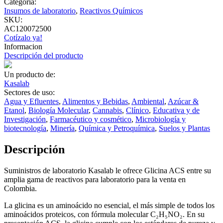
Categoría:
Insumos de laboratorio
,
Reactivos Químicos
SKU:
AC120072500
Cotízalo ya!
Informacion
Descripción del producto
Un producto de:
Kasalab
Sectores de uso:
Agua y Efluentes
,
Alimentos y Bebidas
,
Ambiental
,
Azúcar &
Etanol
,
Biología Molecular
,
Cannabis
,
Clínico
,
Educativa y de
Investigación
,
Farmacéutico y cosmético
,
Microbiología y
biotecnología
,
Minería
,
Química y Petroquímica
,
Suelos y Plantas
Descripción
Suministros de laboratorio Kasalab le ofrece Glicina ACS entre su
amplia gama de reactivos para laboratorio para la venta en
Colombia.
La glicina es un aminoácido no esencial, el más simple de todos los
aminoácidos proteicos, con fórmula molecular C₂H₅NO₂. En su