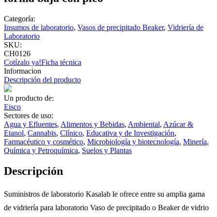
Categoría:
Insumos de laboratorio
,
Vasos de precipitado Beaker
,
Vidriería de
Laboratorio
SKU:
CH0126
Cotízalo ya!
Ficha técnica
Informacion
Descripción del producto
Un producto de:
Eisco
Sectores de uso:
Agua y Efluentes
,
Alimentos y Bebidas
,
Ambiental
,
Azúcar &
Etanol
,
Cannabis
,
Clínico
,
Educativa y de Investigación
,
Farmacéutico y cosmético
,
Microbiología y biotecnología
,
Minería
,
Química y Petroquímica
,
Suelos y Plantas
Descripción
Suministros de laboratorio Kasalab le ofrece entre su amplia gama
de vidriería para laboratorio Vaso de precipitado o Beaker de vidrio