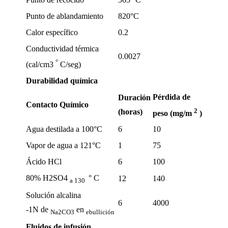
Punto de ablandamiento
820°C
Calor específico
0.2
Conductividad térmica
0.0027
°
(cal/cm3
C/seg)
Durabilidad química
Pérdida de
Duración
Contacto Químico
2
(horas)
peso (mg/m
)
Agua destilada a 100°C
6
10
Vapor de agua a 121°C
1
75
Ácido HCl
6
100
80% H2SO4
° C
12
140
a
130
Solución alcalina
6
4000
-1N de
en
Na2CO3
ebullición
Fluidos de infusión