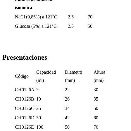
isotónica
NaCl (0,85%) a 121°C
2.5
70
Glucosa (5%) a 121°C
2.5
50
Presentaciones
Capacidad
Diametro
Altura
Código
(ml)
(mm)
(mm)
CH0126A
5
22
30
CH0126B
10
26
35
CH0126C
25
34
50
CH0126D
50
42
60
CH0126E
100
50
70