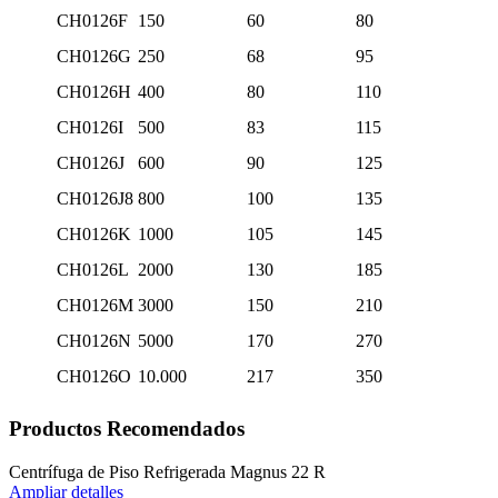
CH0126F
150
60
80
CH0126G
250
68
95
CH0126H
400
80
110
CH0126I
500
83
115
CH0126J
600
90
125
CH0126J8
800
100
135
CH0126K
1000
105
145
CH0126L
2000
130
185
CH0126M
3000
150
210
CH0126N
5000
170
270
CH0126O
10.000
217
350
Productos Recomendados
Centrífuga de Piso Refrigerada Magnus 22 R
Ampliar detalles