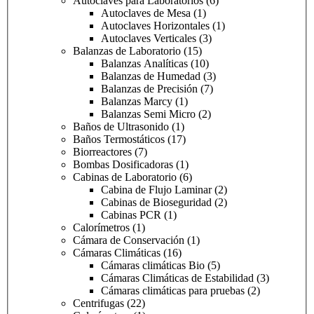
Autoclaves para Laboratorios
(6)
Autoclaves de Mesa
(1)
Autoclaves Horizontales
(1)
Autoclaves Verticales
(3)
Balanzas de Laboratorio
(15)
Balanzas Analíticas
(10)
Balanzas de Humedad
(3)
Balanzas de Precisión
(7)
Balanzas Marcy
(1)
Balanzas Semi Micro
(2)
Baños de Ultrasonido
(1)
Baños Termostáticos
(17)
Biorreactores
(7)
Bombas Dosificadoras
(1)
Cabinas de Laboratorio
(6)
Cabina de Flujo Laminar
(2)
Cabinas de Bioseguridad
(2)
Cabinas PCR
(1)
Calorímetros
(1)
Cámara de Conservación
(1)
Cámaras Climáticas
(16)
Cámaras climáticas Bio
(5)
Cámaras Climáticas de Estabilidad
(3)
Cámaras climáticas para pruebas
(2)
Centrifugas
(22)