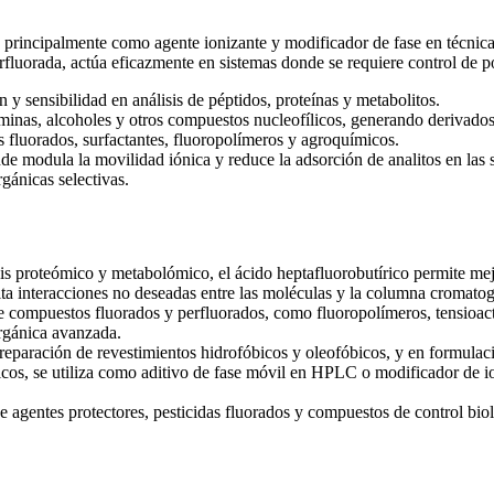
 principalmente como agente ionizante y modificador de fase en técnicas
fluorada, actúa eficazmente en sistemas donde se requiere control de po
 y sensibilidad en análisis de péptidos, proteínas y metabolitos.
minas, alcoholes y otros compuestos nucleofílicos, generando derivados 
 fluorados, surfactantes, fluoropolímeros y agroquímicos.
de modula la movilidad iónica y reduce la adsorción de analitos en las s
gánicas selectivas.
sis proteómico y metabolómico, el ácido heptafluorobutírico permite m
ta interacciones no deseadas entre las moléculas y la columna cromatog
 compuestos fluorados y perfluorados, como fluoropolímeros, tensioactivo
orgánica avanzada.
reparación de revestimientos hidrofóbicos y oleofóbicos, y en formulaci
icos, se utiliza como aditivo de fase móvil en HPLC o modificador de i
 de agentes protectores, pesticidas fluorados y compuestos de control bio