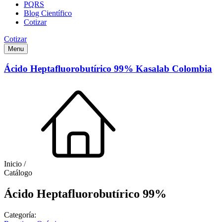
PQRS
Blog Científico
Cotizar
Cotizar
Menu
Ácido Heptafluorobutírico 99% Kasalab Colombia
Inicio /
Catálogo
Ácido Heptafluorobutírico 99%
Categoría: