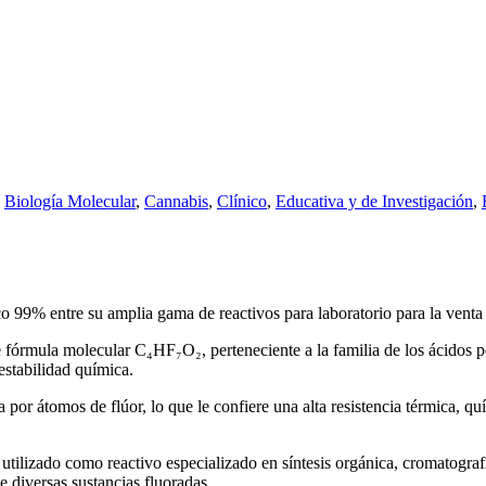
,
Biología Molecular
,
Cannabis
,
Clínico
,
Educativa y de Investigación
,
co 99% entre su amplia gama de reactivos para laboratorio para la vent
órmula molecular C₄HF₇O₂, perteneciente a la familia de los ácidos perf
estabilidad química.
por átomos de flúor, lo que le confiere una alta resistencia térmica, 
utilizado como reactivo especializado en síntesis orgánica, cromatogr
 diversas sustancias fluoradas.