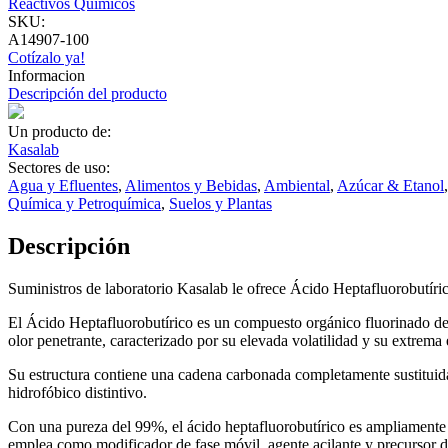
Reactivos Químicos
SKU:
A14907-100
Cotízalo ya!
Informacion
Descripción del producto
Un producto de:
Kasalab
Sectores de uso:
Agua y Efluentes
,
Alimentos y Bebidas
,
Ambiental
,
Azúcar & Etanol
Química y Petroquímica
,
Suelos y Plantas
Descripción
Suministros de laboratorio Kasalab le ofrece Ácido Heptafluorobutíri
El Ácido Heptafluorobutírico es un compuesto orgánico fluorinado de f
olor penetrante, caracterizado por su elevada volatilidad y su extrema 
Su estructura contiene una cadena carbonada completamente sustituida 
hidrofóbico distintivo.
Con una pureza del 99%, el ácido heptafluorobutírico es ampliamente 
emplea como modificador de fase móvil, agente acilante y precursor de