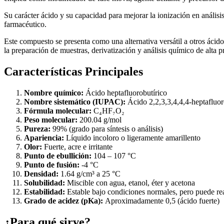
Su carácter ácido y su capacidad para mejorar la ionización en análisi
farmacéutico.
Este compuesto se presenta como una alternativa versátil a otros ácido
la preparación de muestras, derivatización y análisis químico de alta p
Características Principales
Nombre químico:
Ácido heptafluorobutírico
Nombre sistemático (IUPAC):
Ácido 2,2,3,3,4,4,4-heptafluo
Fórmula molecular:
C₄HF₇O₂
Peso molecular:
200.04 g/mol
Pureza:
99% (grado para síntesis o análisis)
Apariencia:
Líquido incoloro o ligeramente amarillento
Olor:
Fuerte, acre e irritante
Punto de ebullición:
104 – 107 °C
Punto de fusión:
-4 °C
Densidad:
1.64 g/cm³ a 25 °C
Solubilidad:
Miscible con agua, etanol, éter y acetona
Estabilidad:
Estable bajo condiciones normales, pero puede rea
Grado de acidez (pKa):
Aproximadamente 0,5 (ácido fuerte)
¿Para qué sirve?