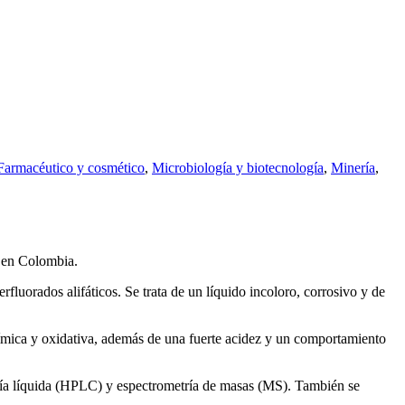
Farmacéutico y cosmético
,
Microbiología y biotecnología
,
Minería
,
a en Colombia.
luorados alifáticos. Se trata de un líquido incoloro, corrosivo y de
química y oxidativa, además de una fuerte acidez y un comportamiento
afía líquida (HPLC) y espectrometría de masas (MS). También se