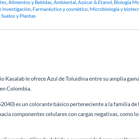
tes
,
Alimentos y Bebidas
,
Ambiental
,
Azúcar & Etanol
,
Biología Mo
e Investigación
,
Farmacéutico y cosmético
,
Microbiología y biotec
,
Suelos y Plantas
o Kasalab le ofrece Azul de Toluidina entre su amplia gama
 en Colombia.
 52040) es un colorante básico perteneciente a la familia de 
 hacia componentes celulares con cargas negativas, como los