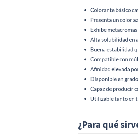
Colorante básico cati
Presenta un color az
Exhibe metacromasia
Alta solubilidad en 
Buena estabilidad 
Compatible con múlti
Afinidad elevada po
Disponible en grado 
Capaz de producir c
Utilizable tanto en
¿Para qué sirv