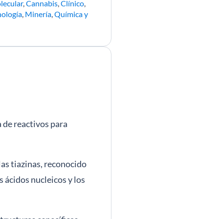
lecular
,
Cannabis
,
Clínico
,
nología
,
Minería
,
Química y
 de reactivos para
las tiazinas, reconocido
 ácidos nucleicos y los