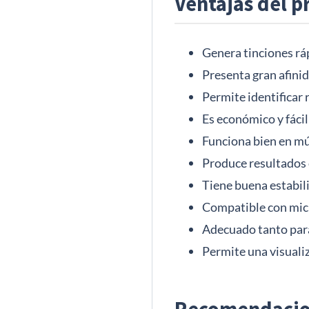
Ventajas del p
Genera tinciones ráp
Presenta gran afinid
Permite identificar
Es económico y fácil
Funciona bien en múl
Produce resultados 
Tiene buena estabilid
Compatible con micr
Adecuado tanto para
Permite una visualiz